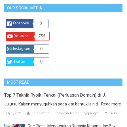
OUR SOCIAL MEDIA
Facebook
0
Youtube
755
Instagram
0
Twitter
0
MOST READ
Top 7 Teknik Ryoiki Tenkai (Perluasan Domain) di J...
Jujutsu Kaisen menyuguhkan pada kita bentuk lain d...
Read more
July 6, 2021
Sorenamoo
Posted in
Anime
Jejepangan
66.4k
One Piece: Mengungkap Rahasia Kenapa Joy Boy