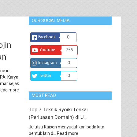
OUR SOCIAL MEDIA
Facebook
0
ojin
Youtube
755
an
Instagram
0
me ini
Twitter
0
PA. Karya
emar sejak
ead more
MOST READ
Top 7 Teknik Ryoiki Tenkai
(Perluasan Domain) di J...
Jujutsu Kaisen menyuguhkan pada kita
bentuk lain d...
Read more