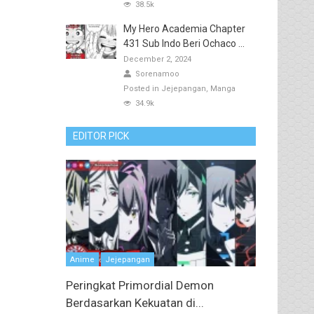
38.5k
My Hero Academia Chapter
431 Sub Indo Beri Ochaco ...
December 2, 2024
Sorenamoo
Posted in
Jejepangan
Manga
34.9k
EDITOR PICK
Anime
Jejepangan
Peringkat Primordial Demon
Berdasarkan Kekuatan di...