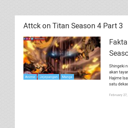
Attck on Titan Season 4 Part 3
Fakta
Seaso
Shingeki n
akan taya
Anime
Jejepangan
Manga
Hajime Is
satu dekad
February 27,