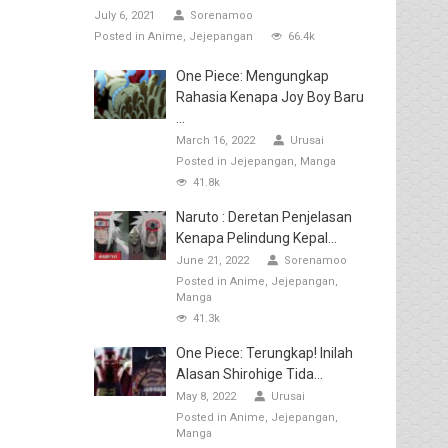
July 6, 2021
Sorenamoo
Posted in
Anime
Jejepangan
66.4k
One Piece: Mengungkap
Rahasia Kenapa Joy Boy Baru
...
March 16, 2022
Urusai
Posted in
Jejepangan
Manga
41.8k
Naruto : Deretan Penjelasan
Kenapa Pelindung Kepal...
June 21, 2022
Sorenamoo
Posted in
Anime
Jejepangan
Manga
41.3k
One Piece: Terungkap! Inilah
Alasan Shirohige Tida...
May 8, 2022
Urusai
Posted in
Anime
Jejepangan
Manga