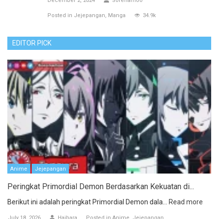
December 2, 2024
Sorenamoo
Posted in
Jejepangan
Manga
34.9k
EDITOR PICK
Anime
Jejepangan
Peringkat Primordial Demon Berdasarkan Kekuatan di...
Berikut ini adalah peringkat Primordial Demon dala...
Read more
July 18, 2026
Haibara
Posted in
Anime
Jejepangan