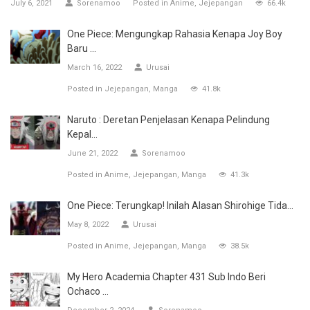
July 6, 2021
Sorenamoo
Posted in
Anime
Jejepangan
66.4k
One Piece: Mengungkap Rahasia Kenapa Joy Boy
Baru ...
March 16, 2022
Urusai
Posted in
Jejepangan
Manga
41.8k
Naruto : Deretan Penjelasan Kenapa Pelindung
Kepal...
June 21, 2022
Sorenamoo
Posted in
Anime
Jejepangan
Manga
41.3k
One Piece: Terungkap! Inilah Alasan Shirohige Tida...
May 8, 2022
Urusai
Posted in
Anime
Jejepangan
Manga
38.5k
My Hero Academia Chapter 431 Sub Indo Beri
Ochaco ...