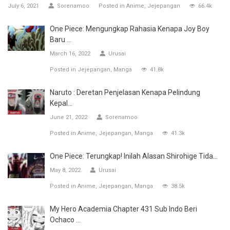
July 6, 2021
Sorenamoo
Posted in
Anime
Jejepangan
66.4k
One Piece: Mengungkap Rahasia Kenapa Joy Boy
Baru ...
March 16, 2022
Urusai
Posted in
Jejepangan
Manga
41.8k
Naruto : Deretan Penjelasan Kenapa Pelindung
Kepal...
June 21, 2022
Sorenamoo
Posted in
Anime
Jejepangan
Manga
41.3k
One Piece: Terungkap! Inilah Alasan Shirohige Tida...
May 8, 2022
Urusai
Posted in
Anime
Jejepangan
Manga
38.5k
My Hero Academia Chapter 431 Sub Indo Beri
Ochaco ...