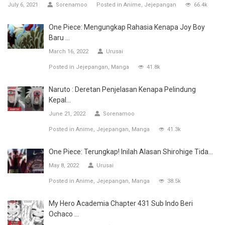
July 6, 2021
Sorenamoo
Posted in
Anime
Jejepangan
66.4k
One Piece: Mengungkap Rahasia Kenapa Joy Boy
Baru ...
March 16, 2022
Urusai
Posted in
Jejepangan
Manga
41.8k
Naruto : Deretan Penjelasan Kenapa Pelindung
Kepal...
June 21, 2022
Sorenamoo
Posted in
Anime
Jejepangan
Manga
41.3k
One Piece: Terungkap! Inilah Alasan Shirohige Tida...
May 8, 2022
Urusai
Posted in
Anime
Jejepangan
Manga
38.5k
My Hero Academia Chapter 431 Sub Indo Beri
Ochaco ...