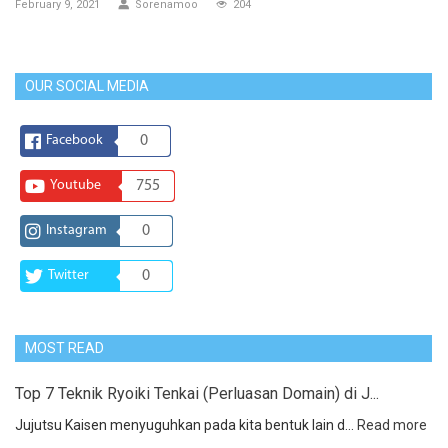
February 9, 2021
Sorenamoo
204
OUR SOCIAL MEDIA
Facebook
0
Youtube
755
Instagram
0
Twitter
0
MOST READ
Top 7 Teknik Ryoiki Tenkai (Perluasan Domain) di J...
Jujutsu Kaisen menyuguhkan pada kita bentuk lain d...
Read more