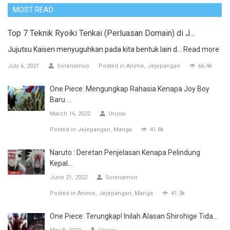
MOST READ
Top 7 Teknik Ryoiki Tenkai (Perluasan Domain) di J...
Jujutsu Kaisen menyuguhkan pada kita bentuk lain d...
Read more
July 6, 2021
Sorenamoo
Posted in
Anime
Jejepangan
66.4k
One Piece: Mengungkap Rahasia Kenapa Joy Boy
Baru ...
March 16, 2022
Urusai
Posted in
Jejepangan
Manga
41.8k
Naruto : Deretan Penjelasan Kenapa Pelindung
Kepal...
June 21, 2022
Sorenamoo
Posted in
Anime
Jejepangan
Manga
41.3k
One Piece: Terungkap! Inilah Alasan Shirohige Tida...