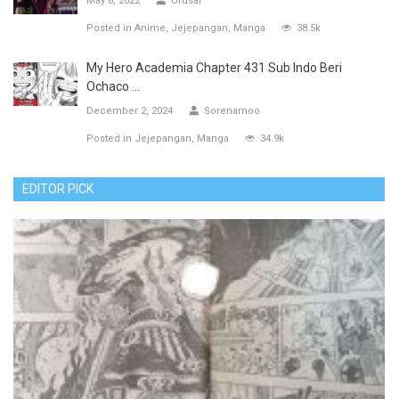
May 8, 2022
Urusai
Posted in
Anime
Jejepangan
Manga
38.5k
My Hero Academia Chapter 431 Sub Indo Beri
Ochaco ...
December 2, 2024
Sorenamoo
Posted in
Jejepangan
Manga
34.9k
EDITOR PICK