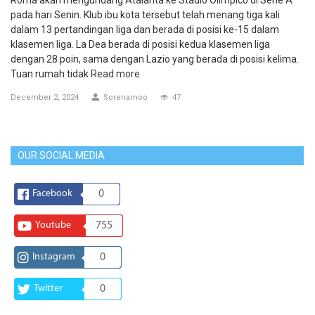
Roma akan mengundang Atalanta ke Stadio Olimpico di Serie A
pada hari Senin. Klub ibu kota tersebut telah menang tiga kali
dalam 13 pertandingan liga dan berada di posisi ke-15 dalam
klasemen liga. La Dea berada di posisi kedua klasemen liga
dengan 28 poin, sama dengan Lazio yang berada di posisi kelima.
Tuan rumah tidak
Read more
December 2, 2024
Sorenamoo
47
OUR SOCIAL MEDIA
Facebook
0
Youtube
755
Instagram
0
Twitter
0