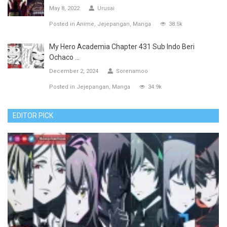
May 8, 2022
Urusai
Posted in
Anime
Jejepangan
Manga
38.5k
My Hero Academia Chapter 431 Sub Indo Beri
Ochaco ...
December 2, 2024
Sorenamoo
Posted in
Jejepangan
Manga
34.9k
EDITOR PICK