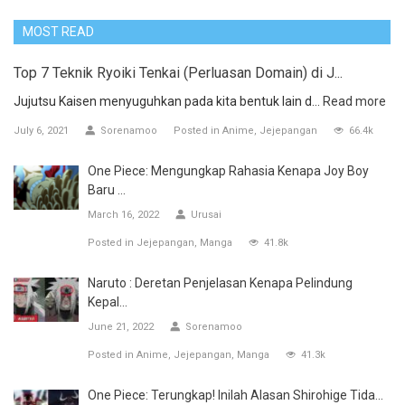
MOST READ
Top 7 Teknik Ryoiki Tenkai (Perluasan Domain) di J...
Jujutsu Kaisen menyuguhkan pada kita bentuk lain d...
Read more
July 6, 2021
Sorenamoo
Posted in
Anime
Jejepangan
66.4k
One Piece: Mengungkap Rahasia Kenapa Joy Boy
Baru ...
March 16, 2022
Urusai
Posted in
Jejepangan
Manga
41.8k
Naruto : Deretan Penjelasan Kenapa Pelindung
Kepal...
June 21, 2022
Sorenamoo
Posted in
Anime
Jejepangan
Manga
41.3k
One Piece: Terungkap! Inilah Alasan Shirohige Tida...