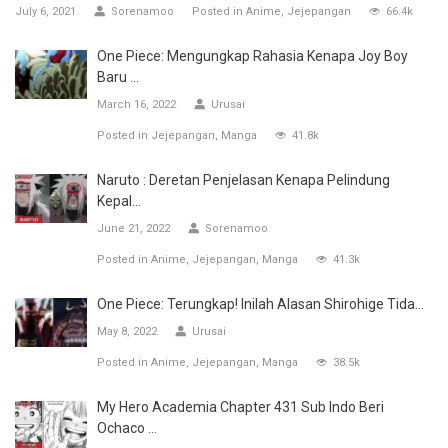
July 6, 2021
Sorenamoo
Posted in
Anime
Jejepangan
66.4k
One Piece: Mengungkap Rahasia Kenapa Joy Boy
Baru ...
March 16, 2022
Urusai
Posted in
Jejepangan
Manga
41.8k
Naruto : Deretan Penjelasan Kenapa Pelindung
Kepal...
June 21, 2022
Sorenamoo
Posted in
Anime
Jejepangan
Manga
41.3k
One Piece: Terungkap! Inilah Alasan Shirohige Tida...
May 8, 2022
Urusai
Posted in
Anime
Jejepangan
Manga
38.5k
My Hero Academia Chapter 431 Sub Indo Beri
Ochaco ...