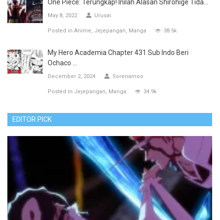
One Piece: Terungkap! Inilah Alasan Shirohige Tida...
May 8, 2022
Urusai
Posted in
Anime
Jejepangan
Manga
38.5k
My Hero Academia Chapter 431 Sub Indo Beri
Ochaco ...
December 2, 2024
Sorenamoo
Posted in
Jejepangan
Manga
34.9k
EDITOR PICK