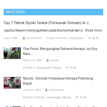
MOST READ
Top 7 Teknik Ryoiki Tenkai (Perluasan Domain) di J...
Jujutsu Kaisen menyuguhkan pada kita bentuk lain d...
Read more
July 6, 2021
Sorenamoo
Posted in
Anime
Jejepangan
66.4k
One Piece: Mengungkap Rahasia Kenapa Joy Boy
Baru ...
March 16, 2022
Urusai
Posted in
Jejepangan
Manga
41.8k
Naruto : Deretan Penjelasan Kenapa Pelindung
Kepal...
June 21, 2022
Sorenamoo
Posted in
Anime
Jejepangan
Manga
41.3k