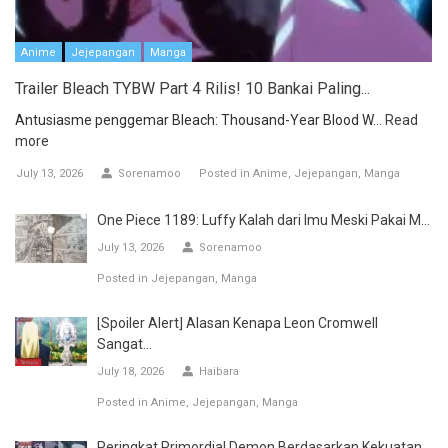
Anime
Jejepangan
Manga
Trailer Bleach TYBW Part 4 Rilis! 10 Bankai Paling...
Antusiasme penggemar Bleach: Thousand-Year Blood W...
Read
more
July 13, 2026
Sorenamoo
Posted in
Anime
Jejepangan
Manga
One Piece 1189: Luffy Kalah dari Imu Meski Pakai M...
July 13, 2026
Sorenamoo
Posted in
Jejepangan
Manga
[Spoiler Alert] Alasan Kenapa Leon Cromwell
Sangat...
July 18, 2026
Haibara
Posted in
Anime
Jejepangan
Manga
Peringkat Primordial Demon Berdasarkan Kekuatan