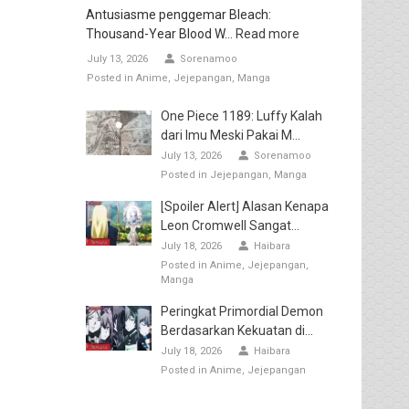
Antusiasme penggemar Bleach:
Thousand-Year Blood W...
Read more
July 13, 2026
Sorenamoo
Posted in
Anime
Jejepangan
Manga
One Piece 1189: Luffy Kalah
dari Imu Meski Pakai M...
July 13, 2026
Sorenamoo
Posted in
Jejepangan
Manga
[Spoiler Alert] Alasan Kenapa
Leon Cromwell Sangat...
July 18, 2026
Haibara
Posted in
Anime
Jejepangan
Manga
Peringkat Primordial Demon
Berdasarkan Kekuatan di...
July 18, 2026
Haibara
Posted in
Anime
Jejepangan