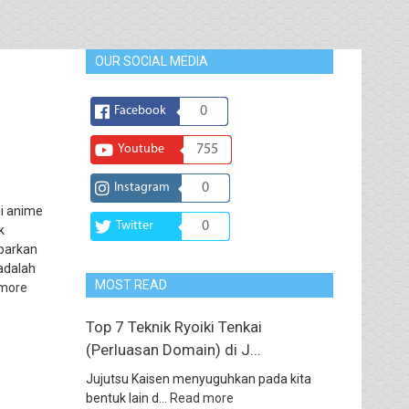
OUR SOCIAL MEDIA
Facebook
0
Youtube
755
Instagram
0
i anime
Twitter
0
k
barkan
 adalah
MOST READ
more
Top 7 Teknik Ryoiki Tenkai
(Perluasan Domain) di J...
Jujutsu Kaisen menyuguhkan pada kita
bentuk lain d...
Read more