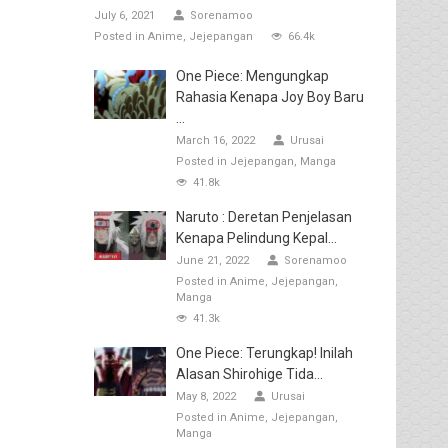
July 6, 2021
Sorenamoo
Posted in
Anime
Jejepangan
66.4k
One Piece: Mengungkap
Rahasia Kenapa Joy Boy Baru
...
March 16, 2022
Urusai
Posted in
Jejepangan
Manga
41.8k
Naruto : Deretan Penjelasan
Kenapa Pelindung Kepal...
June 21, 2022
Sorenamoo
Posted in
Anime
Jejepangan
Manga
41.3k
One Piece: Terungkap! Inilah
Alasan Shirohige Tida...
May 8, 2022
Urusai
Posted in
Anime
Jejepangan
Manga