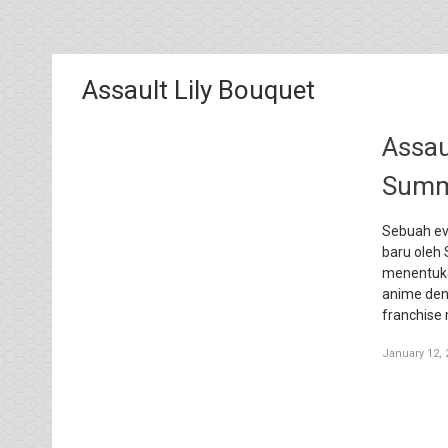
Assault Lily Bouquet
Assau
Summ
Sebuah ev
baru oleh
menentuka
anime deng
franchise
January 12, 