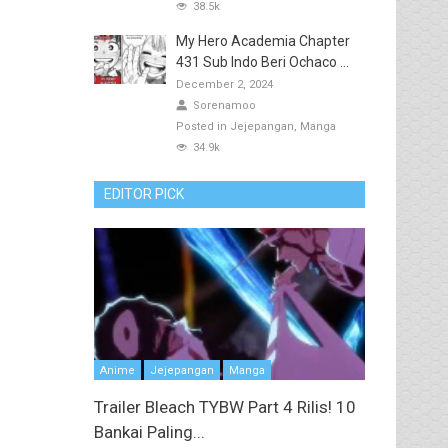
38.5k
My Hero Academia Chapter
431 Sub Indo Beri Ochaco ...
December 2, 2024
Sorenamoo
Posted in
Jejepangan
Manga
34.9k
EDITOR PICK
Anime
Jejepangan
Manga
Trailer Bleach TYBW Part 4 Rilis! 10
Bankai Paling...