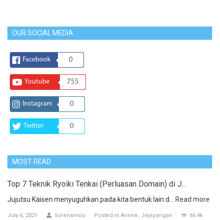
OUR SOCIAL MEDIA
Facebook
0
Youtube
755
Instagram
0
Twitter
0
MOST READ
Top 7 Teknik Ryoiki Tenkai (Perluasan Domain) di J...
Jujutsu Kaisen menyuguhkan pada kita bentuk lain d...
Read more
July 6, 2021
Sorenamoo
Posted in
Anime
Jejepangan
66.4k