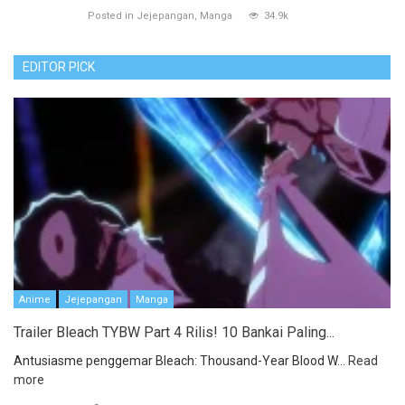
Posted in
Jejepangan
Manga
34.9k
EDITOR PICK
Anime
Jejepangan
Manga
Trailer Bleach TYBW Part 4 Rilis! 10 Bankai Paling...
Antusiasme penggemar Bleach: Thousand-Year Blood W...
Read
more