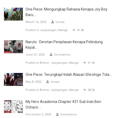
One Piece: Mengungkap Rahasia Kenapa Joy Boy
Baru ...
March 16, 2022
Urusai
Posted in
Jejepangan
Manga
41.8k
Naruto : Deretan Penjelasan Kenapa Pelindung
Kepal...
June 21, 2022
Sorenamoo
Posted in
Anime
Jejepangan
Manga
41.3k
One Piece: Terungkap! Inilah Alasan Shirohige Tida...
May 8, 2022
Urusai
Posted in
Anime
Jejepangan
Manga
38.5k
My Hero Academia Chapter 431 Sub Indo Beri
Ochaco ...
December 2, 2024
Sorenamoo