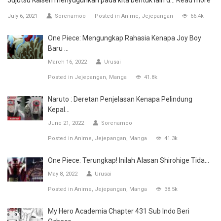
Jujutsu Kaisen menyuguhkan pada kita bentuk lain d...
Read more
July 6, 2021
Sorenamoo
Posted in
Anime
Jejepangan
66.4k
One Piece: Mengungkap Rahasia Kenapa Joy Boy
Baru ...
March 16, 2022
Urusai
Posted in
Jejepangan
Manga
41.8k
Naruto : Deretan Penjelasan Kenapa Pelindung
Kepal...
June 21, 2022
Sorenamoo
Posted in
Anime
Jejepangan
Manga
41.3k
One Piece: Terungkap! Inilah Alasan Shirohige Tida...
May 8, 2022
Urusai
Posted in
Anime
Jejepangan
Manga
38.5k
My Hero Academia Chapter 431 Sub Indo Beri