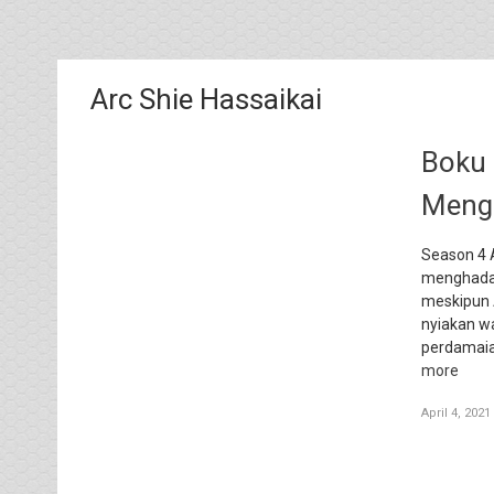
Arc Shie Hassaikai
Boku 
Menga
Season 4 
menghadap
meskipun A
nyiakan w
perdamaian
more
April 4, 2021