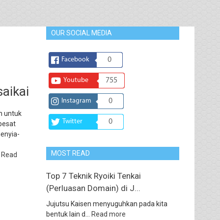
OUR SOCIAL MEDIA
Facebook
0
Youtube
755
aikai
Instagram
0
n untuk
Twitter
0
pesat
menyia-
MOST READ
i
Read
Top 7 Teknik Ryoiki Tenkai
(Perluasan Domain) di J...
Jujutsu Kaisen menyuguhkan pada kita
bentuk lain d...
Read more