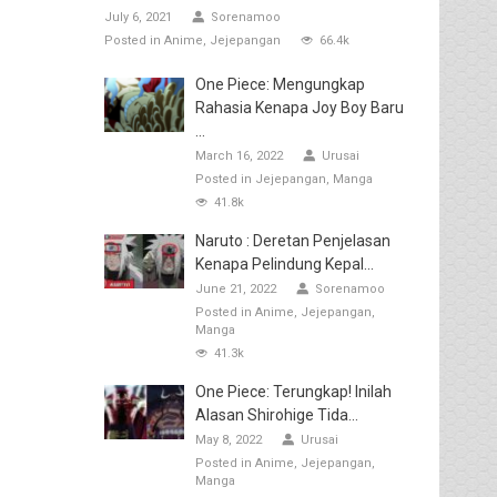
July 6, 2021
Sorenamoo
Posted in
Anime
Jejepangan
66.4k
One Piece: Mengungkap
Rahasia Kenapa Joy Boy Baru
...
March 16, 2022
Urusai
Posted in
Jejepangan
Manga
41.8k
Naruto : Deretan Penjelasan
Kenapa Pelindung Kepal...
June 21, 2022
Sorenamoo
Posted in
Anime
Jejepangan
Manga
41.3k
One Piece: Terungkap! Inilah
Alasan Shirohige Tida...
May 8, 2022
Urusai
Posted in
Anime
Jejepangan
Manga