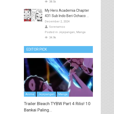
38.5k
My Hero Academia Chapter
431 Sub Indo Beri Ochaco ...
December 2, 2024
Sorenamoo
Posted in
Jejepangan
Manga
34.9k
EDITOR PICK
Anime
Jejepangan
Manga
Trailer Bleach TYBW Part 4 Rilis! 10
Bankai Paling...