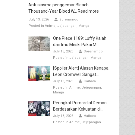
Antusiasme penggemar Bleach:
Thousand-Year Blood W...
Read more
July 13, 2026
Sorenamoo
Posted in
Anime
Jejepangan
Manga
One Piece 1189: Luffy Kalah
dari Imu Meski Pakai M...
July 13, 2026
Sorenamoo
Posted in
Jejepangan
Manga
[Spoiler Alert] Alasan Kenapa
Leon Cromwell Sangat...
July 18, 2026
Haibara
Posted in
Anime
Jejepangan
Manga
Peringkat Primordial Demon
Berdasarkan Kekuatan di...
July 18, 2026
Haibara
Posted in
Anime
Jejepangan