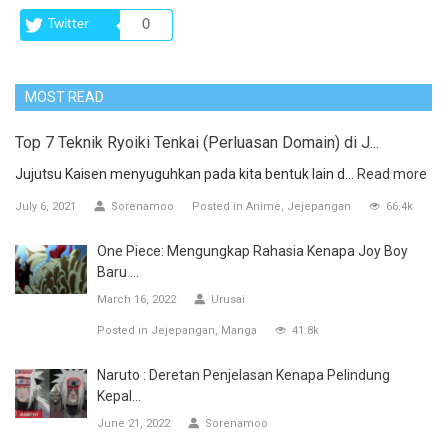
Twitter
0
MOST READ
Top 7 Teknik Ryoiki Tenkai (Perluasan Domain) di J...
Jujutsu Kaisen menyuguhkan pada kita bentuk lain d...
Read more
July 6, 2021
Sorenamoo
Posted in
Anime
Jejepangan
66.4k
One Piece: Mengungkap Rahasia Kenapa Joy Boy
Baru ...
March 16, 2022
Urusai
Posted in
Jejepangan
Manga
41.8k
Naruto : Deretan Penjelasan Kenapa Pelindung
Kepal...
June 21, 2022
Sorenamoo