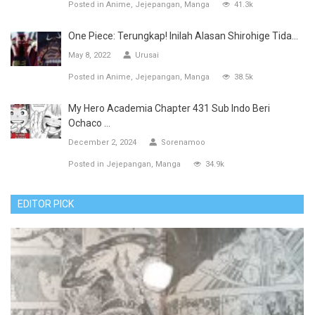
Posted in
Anime
Jejepangan
Manga
41.3k
One Piece: Terungkap! Inilah Alasan Shirohige Tida...
May 8, 2022
Urusai
Posted in
Anime
Jejepangan
Manga
38.5k
My Hero Academia Chapter 431 Sub Indo Beri
Ochaco ...
December 2, 2024
Sorenamoo
Posted in
Jejepangan
Manga
34.9k
EDITOR PICK