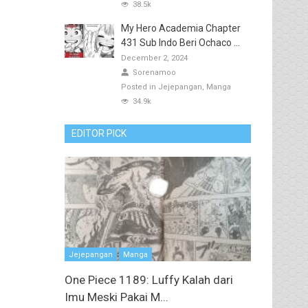
38.5k
My Hero Academia Chapter
431 Sub Indo Beri Ochaco ...
December 2, 2024
Sorenamoo
Posted in
Jejepangan
Manga
34.9k
EDITOR PICK
Jejepangan
Manga
One Piece 1189: Luffy Kalah dari
Imu Meski Pakai M...