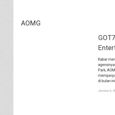
AOMG
GOT7 
Ente
Kabar men
agensinya
Park, AOM
memperpan
di bulan i
January 6, 2