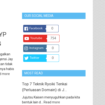
OUR SOCIAL MEDIA
Facebook
0
JYP
Youtube
754
G
Instagram
0
ggalkan
Twitter
0
ensi Jay
an tidak
nya habis
MOST READ
d more
Top 7 Teknik Ryoiki Tenkai
(Perluasan Domain) di J...
Jujutsu Kaisen menyuguhkan pada kita
bentuk lain d...
Read more