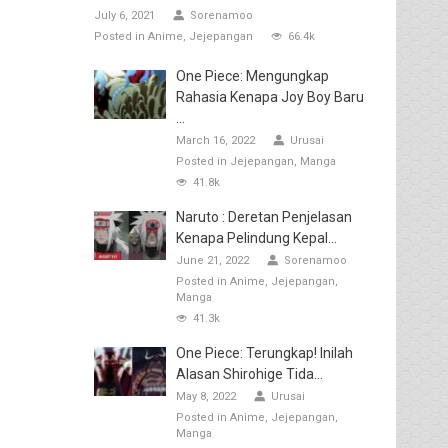
July 6, 2021
Sorenamoo
Posted in
Anime
Jejepangan
66.4k
One Piece: Mengungkap
Rahasia Kenapa Joy Boy Baru
...
March 16, 2022
Urusai
Posted in
Jejepangan
Manga
41.8k
Naruto : Deretan Penjelasan
Kenapa Pelindung Kepal...
June 21, 2022
Sorenamoo
Posted in
Anime
Jejepangan
Manga
41.3k
One Piece: Terungkap! Inilah
Alasan Shirohige Tida...
May 8, 2022
Urusai
Posted in
Anime
Jejepangan
Manga