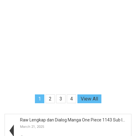
1
2
3
4
View All
Raw Lengkap dan Dialog Manga One Piece 1143 Sub In...
March 21, 2025