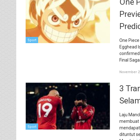
One P
Previ
Predi
One Piece
Sport
Egghead Is
confirmed 
Final Saga
November 29
3 Tra
Selam
Laju Manc
membuat p
Sport
mendapatk
dituntut s