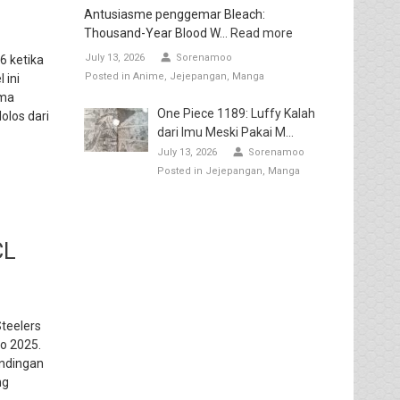
Antusiasme penggemar Bleach:
Thousand-Year Blood W...
Read more
July 13, 2026
Sorenamoo
6 ketika
Posted in
Anime
Jejepangan
Manga
 ini
rma
One Piece 1189: Luffy Kalah
olos dari
dari Imu Meski Pakai M...
July 13, 2026
Sorenamoo
Posted in
Jejepangan
Manga
CL
teelers
o 2025.
andingan
ng