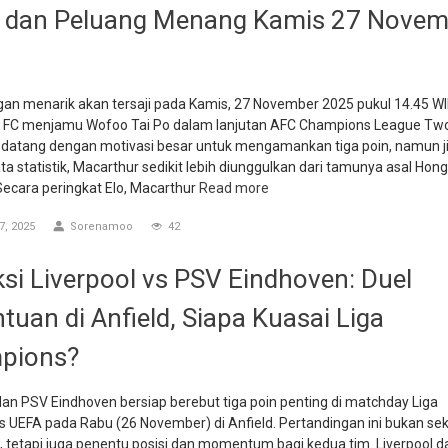
 dan Peluang Menang Kamis 27 Novem
gan menarik akan tersaji pada Kamis, 27 November 2025 pukul 14.45 WI
 FC menjamu Wofoo Tai Po dalam lanjutan AFC Champions League Two
 datang dengan motivasi besar untuk mengamankan tiga poin, namun j
ta statistik, Macarthur sedikit lebih diunggulkan dari tamunya asal Hon
Secara peringkat Elo, Macarthur
Read more
, 2025
Sorenamoo
42
ksi Liverpool vs PSV Eindhoven: Duel
tuan di Anfield, Siapa Kuasai Liga
pions?
dan PSV Eindhoven bersiap berebut tiga poin penting di matchday Liga
 UEFA pada Rabu (26 November) di Anfield. Pertandingan ini bukan sek
, tetapi juga penentu posisi dan momentum bagi kedua tim. Liverpool d