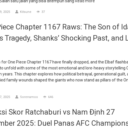
 Salah satu jalan yang bisa ditempuh sang
Read more
, 2025
Kitsune
37
iece Chapter 1167 Raws: The Son of I
’s Tragedy, Shanks’ Shocking Past, and L
for One Piece Chapter 1167 have finally dropped, and the Elbaf flashb
to unfold with some of the most emotional and lore-heavy storytelling
n years. This chapter explores how political betrayal, generational guilt,
ied family wounds shaped the giants who now stand as pillars of the O
, 2025
Sorenamoo
646
ksi Skor Ratchaburi vs Nam Định 27
mber 2025: Duel Panas AFC Champion