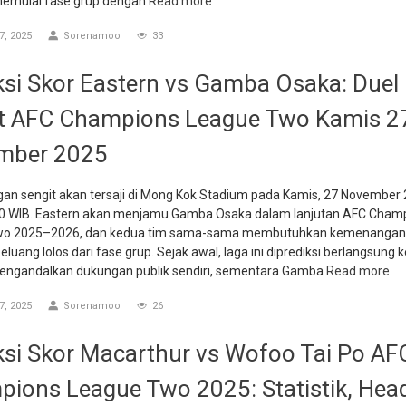
memulai fase grup dengan
Read more
, 2025
Sorenamoo
33
ksi Skor Eastern vs Gamba Osaka: Duel
t AFC Champions League Two Kamis 2
mber 2025
gan sengit akan tersaji di Mong Kok Stadium pada Kamis, 27 November
00 WIB. Eastern akan menjamu Gamba Osaka dalam lanjutan AFC Cham
wo 2025–2026, dan kedua tim sama-sama membutuhkan kemenangan
luang lolos dari fase grup. Sejak awal, laga ini diprediksi berlangsung k
engandalkan dukungan publik sendiri, sementara Gamba
Read more
, 2025
Sorenamoo
26
ksi Skor Macarthur vs Wofoo Tai Po AF
ions League Two 2025: Statistik, Head