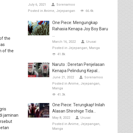
July 6, 2021
Sorenamoo
Posted in
Anime
Jejepangan
66.4k
One Piece: Mengungkap
Rahasia Kenapa Joy Boy Baru
...
of the
March 16, 2022
Urusai
has
Posted in
Jejepangan
Manga
n of the
41.8k
Naruto : Deretan Penjelasan
Kenapa Pelindung Kepal...
June 21, 2022
Sorenamoo
Posted in
Anime
Jejepangan
Manga
41.3k
One Piece: Terungkap! Inilah
gris
Alasan Shirohige Tida...
di jaminan
May 8, 2022
Urusai
ersebut
Posted in
Anime
Jejepangan
Setan
Manga