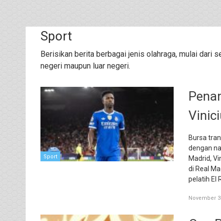
Sport
Berisikan berita berbagai jenis olahraga, mulai dari 
negeri maupun luar negeri.
Penam
Vinic
Bursa tra
dengan na
Sport
Madrid, Vi
di Real Ma
pelatih El 
November 30