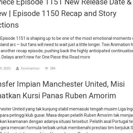
iece Episode 1151 New Release Date &
ew | Episode 1150 Recap and Story
ctions
 Episode 1151 is shaping up to be one of the most emotional moments 
land arc — but fans will need to wait just a little longer. Toei Animation 
another recap episode, pushing back the highly anticipated continuatio
. Delays aren’t new for One Piece this
Read more
, 2025
Sorenamoo
284
nsfer Impian Manchester United, Misi
atkan Kursi Panas Ruben Amorim
hester United yang tak kunjung stabil memasuki tengah musim Liga Ing
ara petinggi klub gusar. Masa depan pelatih Ruben Amorim tak menja
an keamanan dengan adanya situasi tersebut. Pelatih asal Portugal t
egera mencari formula terbaik untuk membenahi prestasi tim berjuluk 