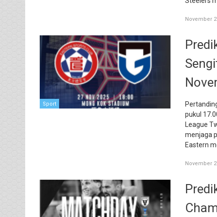
Steelers 
November 27
Predi
Sengi
Nove
Pertandin
Sport
pukul 17.
League T
menjaga pe
Eastern m
November 27
Predi
Champ