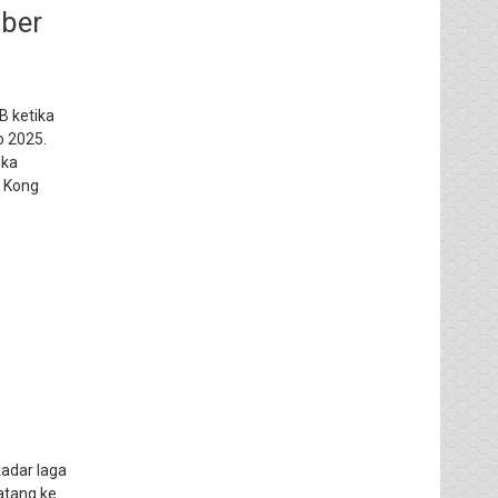
ber
B ketika
 2025.
ika
g Kong
adar laga
atang ke