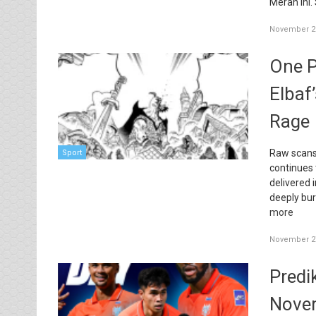
Merah ini.
November 29
One P
Elbaf
Rage
Raw scans 
Sport
continues 
delivered i
deeply bur
more
November 27
Predi
Nove