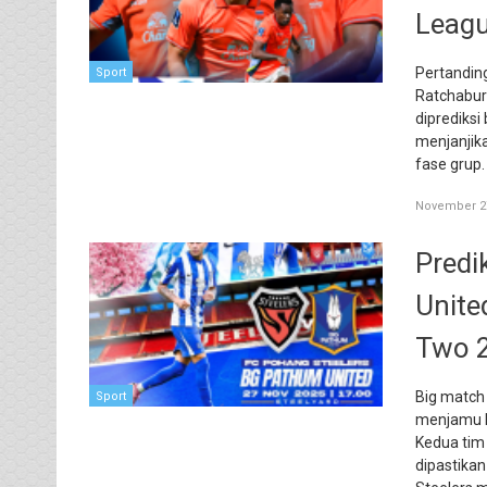
Leag
Pertandin
Sport
Ratchabur
diprediks
menjanjik
fase grup.
November 27
Predi
Unite
Two 
Big match 
Sport
menjamu B
Kedua tim
dipastikan