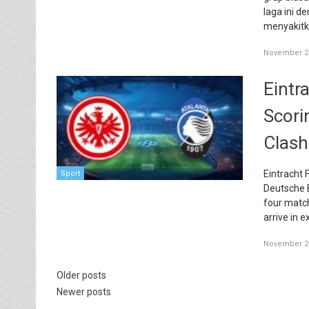
laga ini d
menyakitk
November 26
Eintr
Scori
Clash
Eintracht 
Sport
Deutsche B
four match
arrive in 
November 26
Older posts
Newer posts