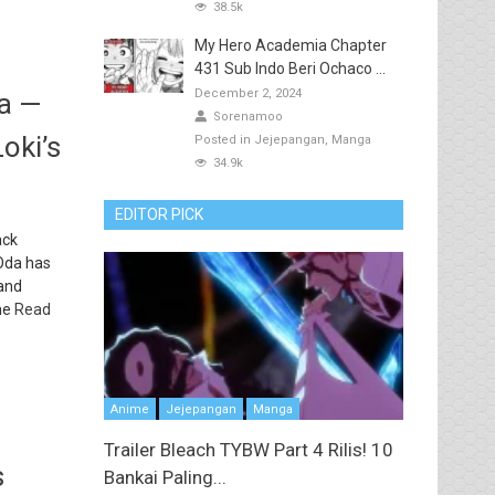
38.5k
My Hero Academia Chapter
431 Sub Indo Beri Ochaco ...
December 2, 2024
da —
Sorenamoo
oki’s
Posted in
Jejepangan
Manga
34.9k
EDITOR PICK
ack
 Oda has
 and
ne
Read
Anime
Jejepangan
Manga
Trailer Bleach TYBW Part 4 Rilis! 10
s
Bankai Paling...