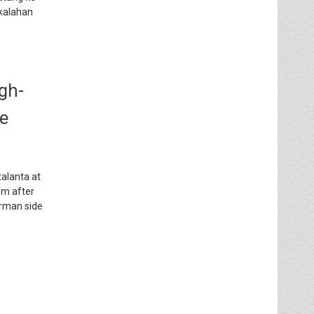
ekalahan
igh-
e
talanta at
em after
erman side