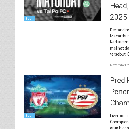
Head,
2025
Sport
Pertandin
Macarthur
Kedua tim
melihat da
tersebut. 
November 27
Predi
Penen
Cham
Liverpool 
Sport
Champions
grup biasa