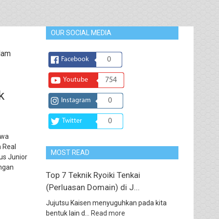
OUR SOCIAL MEDIA
alam
Facebook
0
Youtube
754
k
Instagram
0
Twitter
0
awa
 Real
MOST READ
us Junior
engan
Top 7 Teknik Ryoiki Tenkai
(Perluasan Domain) di J...
Jujutsu Kaisen menyuguhkan pada kita
bentuk lain d...
Read more