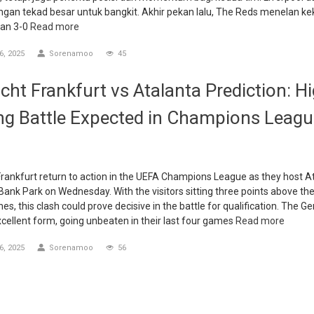
engan tekad besar untuk bangkit. Akhir pekan lalu, The Reds menelan k
an 3-0
Read more
, 2025
Sorenamoo
45
acht Frankfurt vs Atalanta Prediction: H
ng Battle Expected in Champions Leagu
Frankfurt return to action in the UEFA Champions League as they host A
ank Park on Wednesday. With the visitors sitting three points above th
es, this clash could prove decisive in the battle for qualification. The G
excellent form, going unbeaten in their last four games
Read more
, 2025
Sorenamoo
56