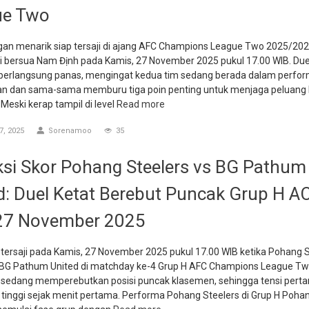
ue Two
gan menarik siap tersaji di ajang AFC Champions League Two 2025/202
i bersua Nam Định pada Kamis, 27 November 2025 pukul 17.00 WIB. Duel
i berlangsung panas, mengingat kedua tim sedang berada dalam perfo
an dan sama-sama memburu tiga poin penting untuk menjaga peluang l
 Meski kerap tampil di level
Read more
, 2025
Sorenamoo
35
ksi Skor Pohang Steelers vs BG Pathum
d: Duel Ketat Berebut Puncak Grup H A
27 November 2025
tersaji pada Kamis, 27 November 2025 pukul 17.00 WIB ketika Pohang S
G Pathum United di matchday ke-4 Grup H AFC Champions League Tw
 sedang memperebutkan posisi puncak klasemen, sehingga tensi pert
 tinggi sejak menit pertama. Performa Pohang Steelers di Grup H Poha