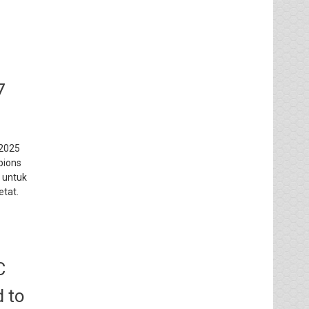
7
 2025
pions
 untuk
etat.
C
 to