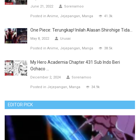
June 21, 2022
Sorenamoo
Posted in
Anime
Jejepangan
Manga
41.3k
One Piece: Terungkap! Inilah Alasan Shirohige Tida...
May 8, 2022
Urusai
Posted in
Anime
Jejepangan
Manga
38.5k
My Hero Academia Chapter 431 Sub Indo Beri
Ochaco ...
December 2, 2024
Sorenamoo
Posted in
Jejepangan
Manga
34.9k
EDITOR PICK