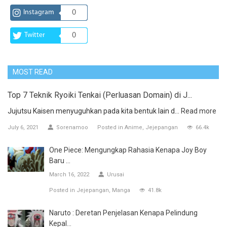
Instagram
0
Twitter
0
MOST READ
Top 7 Teknik Ryoiki Tenkai (Perluasan Domain) di J...
Jujutsu Kaisen menyuguhkan pada kita bentuk lain d...
Read more
July 6, 2021
Sorenamoo
Posted in
Anime
Jejepangan
66.4k
One Piece: Mengungkap Rahasia Kenapa Joy Boy
Baru ...
March 16, 2022
Urusai
Posted in
Jejepangan
Manga
41.8k
Naruto : Deretan Penjelasan Kenapa Pelindung
Kepal...