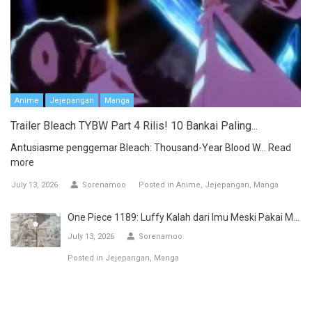
Anime
Jejepangan
Manga
Trailer Bleach TYBW Part 4 Rilis! 10 Bankai Paling...
Antusiasme penggemar Bleach: Thousand-Year Blood W...
Read
more
July 13, 2026
Sorenamoo
Posted in
Anime
Jejepangan
Manga
One Piece 1189: Luffy Kalah dari Imu Meski Pakai M...
July 13, 2026
Sorenamoo
Posted in
Jejepangan
Manga